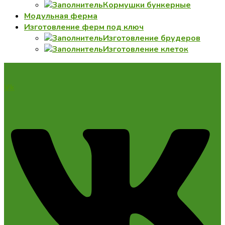
Кормушки бункерные
Модульная ферма
Изготовление ферм под ключ
Изготовление брудеров
Изготовление клеток
Vk