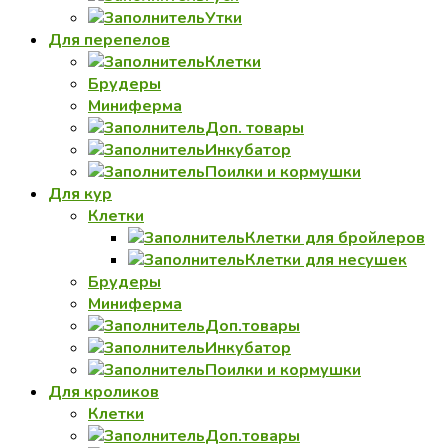
Утки
Для перепелов
Клетки
Брудеры
Миниферма
Доп. товары
Инкубатор
Поилки и кормушки
Для кур
Клетки
Клетки для бройлеров
Клетки для несушек
Брудеры
Миниферма
Доп.товары
Инкубатор
Поилки и кормушки
Для кроликов
Клетки
Доп.товары