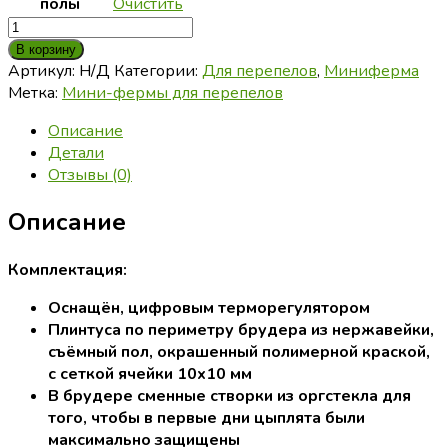
полы
Очистить
Количество
товара
В корзину
Мини
Артикул:
Н/Д
Категории:
Для перепелов
,
Миниферма
ферма
Метка:
Мини-фермы для перепелов
для
Описание
перепелов
Детали
на
Отзывы (0)
300
голов
Описание
из
нержавейки,
серия
Комплектация:
«Комфорт»
Оснащён, цифровым терморегулятором
Плинтуса по периметру брудера из нержавейки,
съёмный пол, окрашенный полимерной краской,
с сеткой ячейки 10х10 мм
В брудере сменные створки из оргстекла для
того, чтобы в первые дни цыплята были
максимально защищены