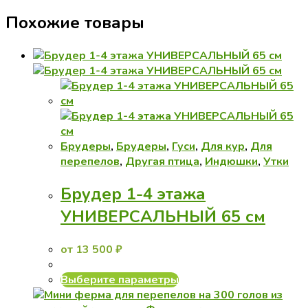
Похожие товары
Брудеры
,
Брудеры
,
Гуси
,
Для кур
,
Для
перепелов
,
Другая птица
,
Индюшки
,
Утки
Брудер 1-4 этажа
УНИВЕРСАЛЬНЫЙ 65 см
от
13 500
₽
Этот
Выберите параметры
товар