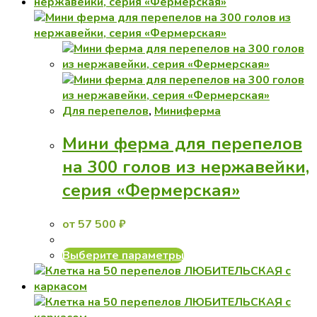
имеет
несколько
вариаций.
Опции
можно
выбрать
на
странице
Для перепелов
,
Миниферма
товара.
Мини ферма для перепелов
на 300 голов из нержавейки,
серия «Фермерская»
от
57 500
₽
Этот
Выберите параметры
товар
имеет
несколько