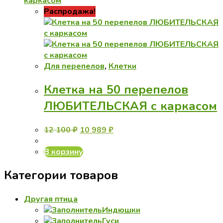
вариаций.
Опции
Распродажа!
можно
выбрать
на
странице
товара.
Для перепелов
,
Клетки
Клетка на 50 перепелов
ЛЮБИТЕЛЬСКАЯ с каркасом
Первоначальная
Текущая
12 100
₽
10 989
₽
цена
цена:
составляла
10
В корзину
12
989 ₽.
Категории товаров
100 ₽.
Другая птица
Индюшки
Гуси