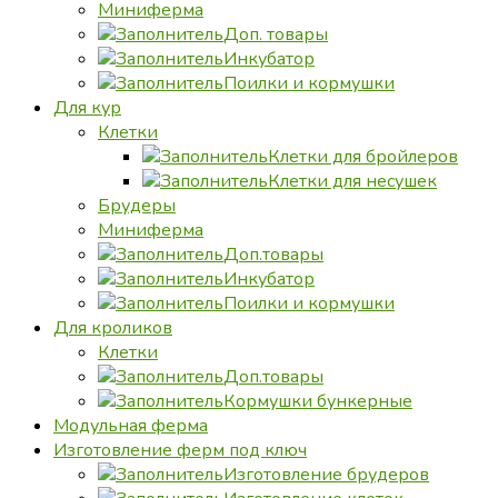
Миниферма
Доп. товары
Инкубатор
Поилки и кормушки
Для кур
Клетки
Клетки для бройлеров
Клетки для несушек
Брудеры
Миниферма
Доп.товары
Инкубатор
Поилки и кормушки
Для кроликов
Клетки
Доп.товары
Кормушки бункерные
Модульная ферма
Изготовление ферм под ключ
Изготовление брудеров