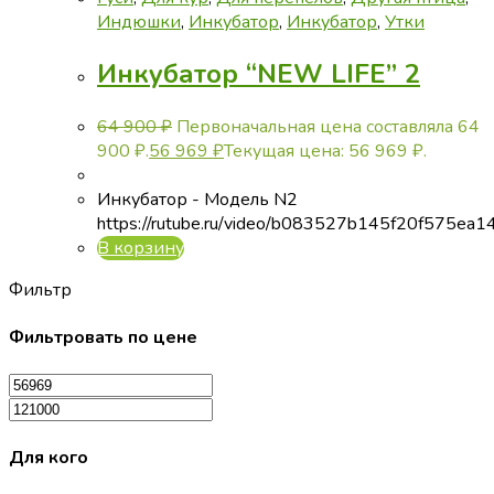
Индюшки
,
Инкубатор
,
Инкубатор
,
Утки
Инкубатор “NEW LIFE” 2
64 900
₽
Первоначальная цена составляла 64
900 ₽.
56 969
₽
Текущая цена: 56 969 ₽.
Инкубатор - Модель N2
https://rutube.ru/video/b083527b145f20f575ea
В корзину
Фильтр
Фильтровать по цене
Для кого