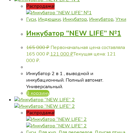
Распродажа!
Гуси
,
Индюшки
,
Инкубатор
,
Инкубатор
,
Утки
Инкубатор “NEW LIFE” №1
165 000
₽
Первоначальная цена составляла
165 000 ₽.
121 000
₽
Текущая цена: 121
000 ₽.
Инкубатор 2 в 1 , выводной и
инкубационный. Полный автомат.
Универсальный.
В корзину
Распродажа!
Гуси
,
Для кур
,
Для перепелов
,
Другая птица
,