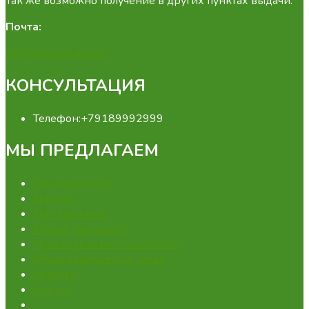
Так же возможно получение в других пунктах выдачи.
Почта:
info@fermamarket.su
КОНСУЛЬТАЦИЯ
Телефон:
+79189992999
МЫ ПРЕДЛАГАЕМ
Для перепелов
Для кур
Для кроликов
Ферма "под ключ"
Проектирование хозяйства
Оборудование под заказ
Новости
Статьи