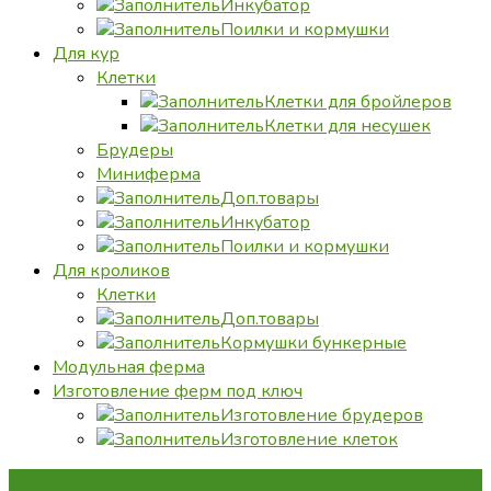
Инкубатор
Поилки и кормушки
Для кур
Клетки
Клетки для бройлеров
Клетки для несушек
Брудеры
Миниферма
Доп.товары
Инкубатор
Поилки и кормушки
Для кроликов
Клетки
Доп.товары
Кормушки бункерные
Модульная ферма
Изготовление ферм под ключ
Изготовление брудеров
Изготовление клеток